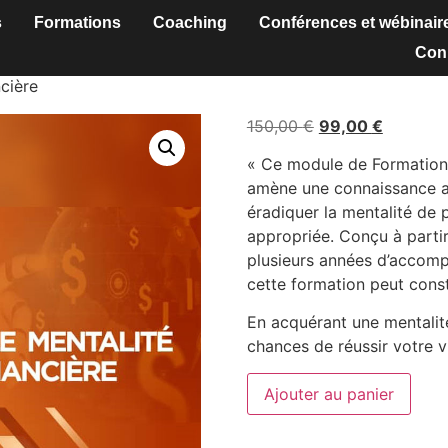
s
Formations
Coaching
Conférences et wébinair
Con
cière
150,00
€
99,00
€
« Ce module de Formation 
amène une connaissance a
éradiquer la mentalité de 
appropriée. Conçu à partir
plusieurs années d’accom
cette formation peut const
En acquérant une mentalit
chances de réussir votre v
Ajouter au panier