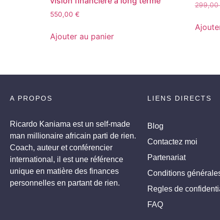
vision financière à long terme
299,0
550,00
€
Ajoute
Ajouter au panier
A PROPOS
LIENS DIRECTS
Ricardo Kaniama est un self-made
Blog
man millionaire africain parti de rien.
Contactez moi
Coach, auteur et conférencier
Partenariat
international, il est une référence
unique en matière des finances
Conditions générale
personnelles en partant de rien.
Regles de confidentia
FAQ