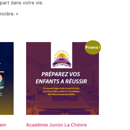
art dans votre vie.
ncière. «
Promo !
ram
Académie Junior La Chèvre