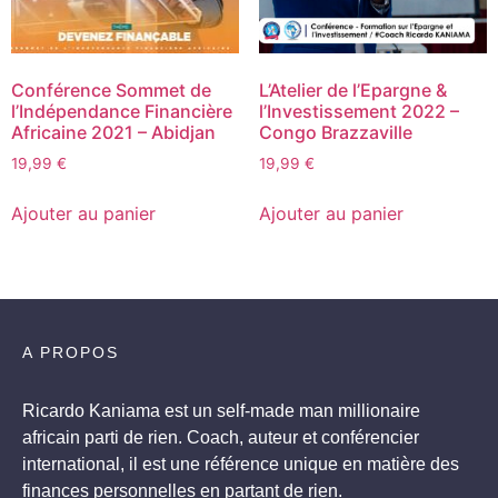
Conférence Sommet de
L’Atelier de l’Epargne &
l’Indépendance Financière
l’Investissement 2022 –
Africaine 2021 – Abidjan
Congo Brazzaville
19,99
€
19,99
€
Ajouter au panier
Ajouter au panier
A PROPOS
Ricardo Kaniama est un self-made man millionaire
africain parti de rien. Coach, auteur et conférencier
international, il est une référence unique en matière des
finances personnelles en partant de rien.